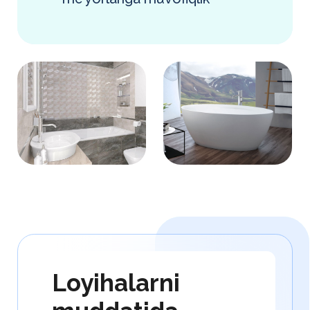
Tez-tez
uchraydigan
savollarni tahlil
qilamiz