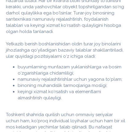
nazarda tutadi. Har bir kvartira bloki shunday to‘ldirilishi
kerakki, unda yashovchilar obyekt topshirilgandan so‘ng
darhol qulaylikka ega bo‘lsinlar. Turar-joy binosining
santexnikasi namunaviy rejalashtirish, foydalanish
talablari va keyingi xizmat ko‘rsatish qulayligini hisobga
olgan holda tanlanadi.
Yetkazib berish boshlanishidan oldin turar joy binolarini
jihozlashga qo‘yiladigan bazaviy talablar shakllantiriladi,
ular quyidagi pozitsiyalarni o‘z ichiga oladi:
buyumlarning muntazam yuklanishlarga va bosim
o‘zgarishlariga chidamliligi;
namunaviy rejalashtirishlar uchun yagona to‘plam;
binoning muhandislik tarmoqlariga mosligi;
keyingi xizmat ko‘rsatish va elementlarni
almashtirish qulayligi.
Toshkent shahrida qurilish uchun ommaviy seriyalar
uchun ham, ko‘proq individual loyihalar uchun ham bir xil
mos keladigan yechimlar talab qilinadi. Bu nafaqat