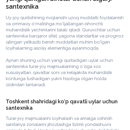
santexnika
Uy-joy qurilishining rivojlanishi uzoq muddatli foydalanish
va ommaviy o‘rnatishga mo‘ljallangan ishonchli
muhandislik yechimlarini talab qiladi. Quruvchilar uchun
santexnika barqaror sifat, yagona standartlar va prognoz
qilingan yetkazib berish muddatlari muhim bo‘lgan
loyihalarning asosiy elementiga aylanmoqda.
Aynan shuning uchun yangi quriladigan uylar uchun
santexnika turar-joy majmualarining o‘ziga xos
xususiyatlari, qavatlar soni va kelajakda muhandislik
konturiga tushadigan yukni hisobga olgan holda
oldindan tanlanadi.
Toshkent shahridagi ko‘p qavatli uylar uchun
santexnika
Turar-joy majmualarini loyihalash va amalga oshirish
sanitariya zonalarini jihozlashga tizimli yondashuvni