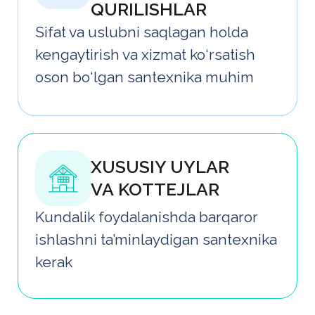
ishlashni ta’minlaydigan santexnika
kerak
TAUNXAUSLAR
Uskunaning dizayni, funksionalligi
va optimal narxi o‘rtasida