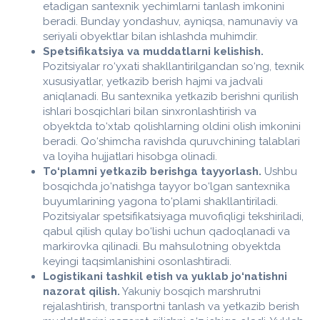
etadigan santexnik yechimlarni tanlash imkonini
beradi. Bunday yondashuv, ayniqsa, namunaviy va
seriyali obyektlar bilan ishlashda muhimdir.
Spetsifikatsiya va muddatlarni kelishish.
Pozitsiyalar ro‘yxati shakllantirilgandan so‘ng, texnik
xususiyatlar, yetkazib berish hajmi va jadvali
aniqlanadi. Bu santexnika yetkazib berishni qurilish
ishlari bosqichlari bilan sinxronlashtirish va
obyektda to‘xtab qolishlarning oldini olish imkonini
beradi. Qo‘shimcha ravishda quruvchining talablari
va loyiha hujjatlari hisobga olinadi.
To‘plamni yetkazib berishga tayyorlash.
Ushbu
bosqichda jo‘natishga tayyor bo‘lgan santexnika
buyumlarining yagona to‘plami shakllantiriladi.
Pozitsiyalar spetsifikatsiyaga muvofiqligi tekshiriladi,
qabul qilish qulay bo‘lishi uchun qadoqlanadi va
markirovka qilinadi. Bu mahsulotning obyektda
keyingi taqsimlanishini osonlashtiradi.
Logistikani tashkil etish va yuklab jo‘natishni
nazorat qilish.
Yakuniy bosqich marshrutni
rejalashtirish, transportni tanlash va yetkazib berish