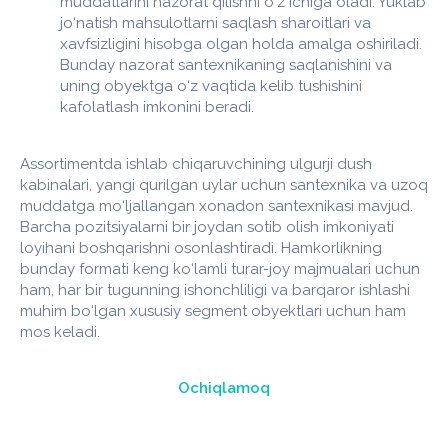
muddatlarini nazorat qilishni o‘z ichiga oladi. Yuklab
jo‘natish mahsulotlarni saqlash sharoitlari va
xavfsizligini hisobga olgan holda amalga oshiriladi.
Bunday nazorat santexnikaning saqlanishini va
uning obyektga o‘z vaqtida kelib tushishini
kafolatlash imkonini beradi.
Assortimentda ishlab chiqaruvchining ulgurji dush
kabinalari, yangi qurilgan uylar uchun santexnika va uzoq
muddatga mo‘ljallangan xonadon santexnikasi mavjud.
Barcha pozitsiyalarni bir joydan sotib olish imkoniyati
loyihani boshqarishni osonlashtiradi. Hamkorlikning
bunday formati keng ko‘lamli turar-joy majmualari uchun
ham, har bir tugunning ishonchliligi va barqaror ishlashi
muhim bo‘lgan xususiy segment obyektlari uchun ham
mos keladi.
Ochiqlamoq