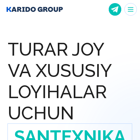
TURAR JOY
VA XUSUSIY
LOYIHALAR
UCHUN
SANTEXNIKA
Xonangizning har bir tafsilotida
qulaylik, chidamlilik va uslub