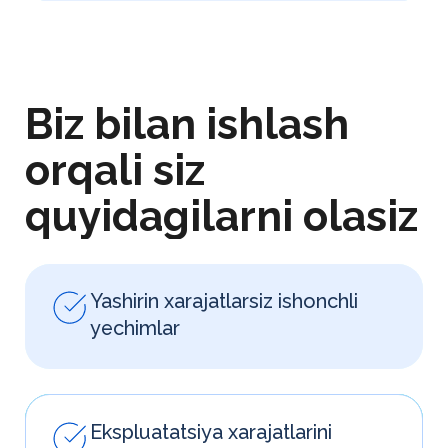
Vositachilarsiz to‘g‘ridan-to‘g‘ri
yetkazib berish
Xavfsizlik va sanitariya
me’yorlariga muvofiqlik