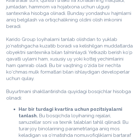
Kvartiralar soni, qurilish shakli va xonalarning maqsadi,
jumladan, hammom va hojatxona uchun ulgurji
santexnika hisobga olinadi. Bunday yondashuv hajmlarni
aniq belgilash va ortiqchalikning oldini olish imkonini
beradi.
Karido Group loyihalarni tanlab olishdan to yuklab
jo‘natishgacha kuzatib boradi va kelishilgan muddatlarda
obyektni santexnika bilan ta’minlaydi. Yetkazib berish ko‘p
qavatli uylarni ham, xususiy uy yoki kottej yechimlarini
ham qamrab oladi. Bu bir vaqtning o‘zida bir nechta
ko‘chmas mulk formatlari bilan ishlaydigan developerlar
uchun qulay.
Buyurtmani shakllantirishda quyidagi bosqichlar hisobga
olinadi:
Har bir turdagi kvartira uchun pozitsiyalarni
tanlash.
Bu bosqichda loyihaning rejalari,
sanuzellar soni va texnik talablari tahlil qilinadi. Bu
turar-joy binolarining parametrlariga aniq mos
keladigan va o‘rnatishda nomuvofiqliklarni bartaraf