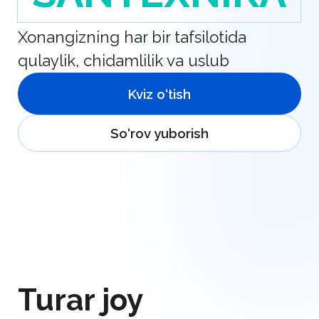
Kviz o‘tish
So‘rov yuborish
Turar joy
obyektlarining
vazifalarini
tushunamiz
Biz bilamizki, turar-joy va shaxsiy
xonalar uchun santexnika nafaqat