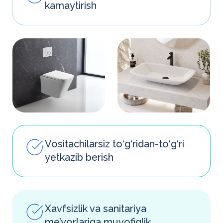
Loyihalarni
muddatida
va ortiqcha
xarajatlarsiz
amalga oshiramiz
Kvitansiyadan o‘ting va biz sizning
obyektingiz uchun individual taklif
tayyorlaymiz. Yoki shunchaki
saytda
ariza qoldiring
.
Kviz o‘tish