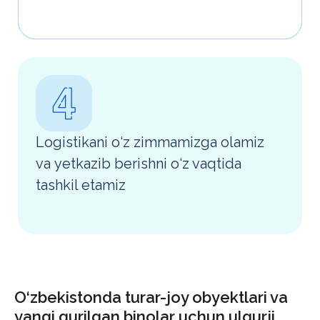
O‘zbekistonda turar-joy obyektlari va
yangi qurilgan binolar uchun ulgurji