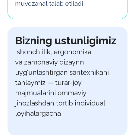
Biz bilan ishlash
orqali siz
quyidagilarni olasiz
Yashirin xarajatlarsiz ishonchli
yechimlar
Ekspluatatsiya xarajatlarini
kamaytirish