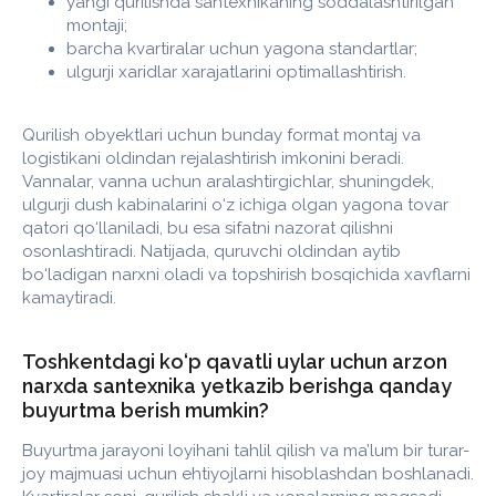
yangi qurilishda santexnikaning soddalashtirilgan
montaji;
@karidogroup_uz
barcha kvartiralar uchun yagona standartlar;
ulgurji xaridlar xarajatlarini optimallashtirish.
info@karidogroup.uz
Qurilish obyektlari uchun bunday format montaj va
logistikani oldindan rejalashtirish imkonini beradi.
© 2025-2026 yil - KaridoGroup. Barcha huquqlar
Vannalar, vanna uchun aralashtirgichlar, shuningdek,
himoyalangan
ulgurji dush kabinalarini o‘z ichiga olgan yagona tovar
Maxfiylik siyosati
qatori qo‘llaniladi, bu esa sifatni nazorat qilishni
osonlashtiradi. Natijada, quruvchi oldindan aytib
bo‘ladigan narxni oladi va topshirish bosqichida xavflarni
kamaytiradi.
Toshkentdagi ko‘p qavatli uylar uchun arzon
narxda santexnika yetkazib berishga qanday
buyurtma berish mumkin?
Buyurtma jarayoni loyihani tahlil qilish va ma’lum bir turar-
joy majmuasi uchun ehtiyojlarni hisoblashdan boshlanadi.