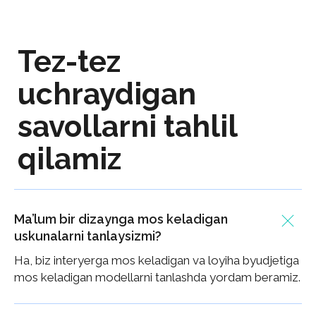
ishlaymiz
Saytda
ariza qoldirasiz
yoki
kvizni
to‘ldirasiz
Ma’lum bir dizaynga mos keladigan
Biz obyektingizni tahlil qilamiz
uskunalarni tanlaysizmi?
va optimal yechimlarni tanlaymiz
Ha, biz interyerga mos keladigan va loyiha byudjetiga
mos keladigan modellarni tanlashda yordam beramiz.