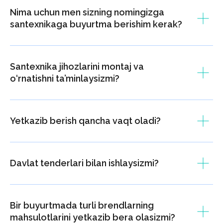
Nima uchun men sizning nomingizga
santexnikaga buyurtma berishim kerak?
Yakuniy pozitsiyalar ro‘yxatini
tasdiqlaymiz va narxlarni belgilaymiz
Santexnika jihozlarini montaj va
o‘rnatishni ta’minlaysizmi?
Yetkazib berish qancha vaqt oladi?
Logistikani o‘z zimmamizga olamiz
va yetkazib berishni o‘z vaqtida
tashkil etamiz
Davlat tenderlari bilan ishlaysizmi?
Bir buyurtmada turli brendlarning
mahsulotlarini yetkazib bera olasizmi?