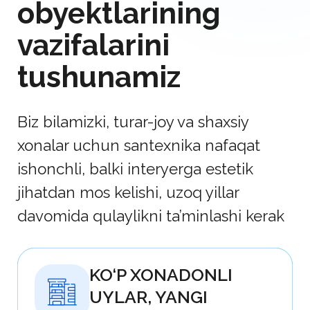
ishonchli, balki interyerga estetik
jihatdan mos kelishi, uzoq yillar
davomida qulaylikni ta’minlashi kerak
KO‘P XONADONLI
UYLAR, YANGI
QURILISHLAR
Sifat va uslubni saqlagan holda
kengaytirish va xizmat ko‘rsatish
oson bo‘lgan santexnika muhim
XUSUSIY UYLAR
VA KOTTEJLAR
Kundalik foydalanishda barqaror