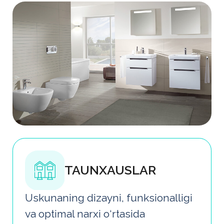
muvozanat talab etiladi
Bizning ustunligimiz
Ishonchlilik, ergonomika
va zamonaviy dizaynni
uyg‘unlashtirgan santexnikani
tanlaymiz — turar-joy
majmualarini ommaviy
jihozlashdan tortib individual
loyihalargacha