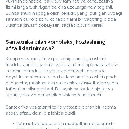
yuvinish xonasiga, balki suv ta’minoti va kanalizatsiya
tizimi ishga tushirilgan barcha uzellarga ham tegishli.
Bunda shuni hisobga olish kerakki, yangi qurilgan uydagi
santexnika ko‘p sonli xonadonlarni bir vaqtning o‘zida
ulashda ishlash qobiliyatini saqlab qolishi kerak.
Santexnika bilan kompleks jihozlashning
afzalliklari nimada?
Kompleks yondashuv quruvchiga amalga oshirish
muddatlarini qisqartirish va xarajatlarni optimallashtirish
imkonini beradi. Bitta yetkazib beruvchi doirasida
obyektni santexnika bilan butlash amalga oshirilganda,
o‘lchamlar, mahkamlash va texnik xususiyatlar bo‘yicha
tafovutlar istisno etiladi. Bu, ayniqsa, katta hajmlar va
ulgurji yetkazib berish bilan ishlashda muhimdir.
Santexnika vositalarini to‘liq yetkazib berish bir nechta
asosiy afzalliklarni o‘z ichiga oladi:
ta’minot va qabul qilish muddatlarini qisqartirish;