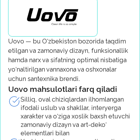
chiqarish
Iqlim va ekspluatatsion yuklamalarga
chidamlilik
Narx, chidamlilik va funksionallikning
optimal kombinatsiyasi
NOVA mahsulotlari turar-joy va tijorat
loyihalarida barqaror va samarali
muhandislik tizimlarini yaratishga yordam
beradi. Uzoq muddatli foydalanish va
qulay foydalanishga mo‘ljallangan
yechimlarni tanlang.
So‘rov yuborish