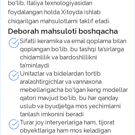
uslub va byudjetga mos yechimlarni
tanlash imkonini beradi
Turar joy interyerlariga ham, tijorat
obyektlariga ham mos keladigan
ixcham va zamonaviy dizayn
Debora — jozibador narxda, sifat va
uslubda murosasiz ishonchli santexnika.
So‘rov yuborish
Caizer - Xitoyning santexnika va vannaxona
mebellari ishlab chiqaruvchisi.
Brend imtiyozlari