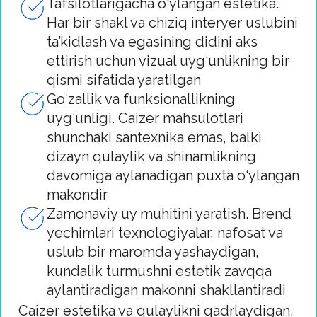
yashaydigan makonga aylanadi.
So‘rov yuborish
LAMIS — zamonaviy dizayn, ergonomika va
funksionallikni uyg‘unlashtirgan vannaxona
mebellari brendi.
Funksional interyer yechimlari
Ergonomik dizayn va puxta o‘ylangan
saqlash tizimlari
Namlikka chidamli materiallar va
ishonchli furnitura
Turli formatdagi xonalar uchun dolzarb