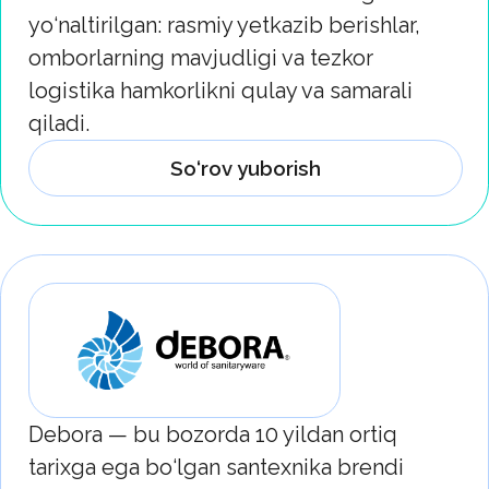
Debora — bu bozorda 10 yildan ortiq
tarixga ega bo‘lgan santexnika brendi
bo‘lib, Italiya texnologiyasidan
foydalangan holda Xitoyda ishlab
chiqarilgan mahsulotlarni taklif etadi.
Deborah mahsuloti boshqacha
Sifatli keramika va emal qoplama bilan
qoplangan bo‘lib, bu tashqi ta’sirlarga
chidamlilik va bardoshlilikni
ta’minlaydi
Unitazlar va bidelardan tortib
aralashtirgichlar va vannaxona
mebellarigacha bo‘lgan keng modellar
qatori mavjud bo‘lib, bu har qanday