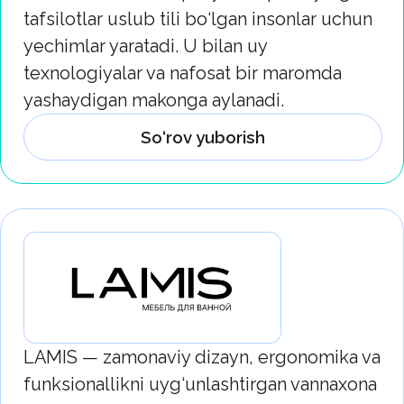
kolleksiyalar
LAMIS mebellari estetika, amaliylik va
kundalik foydalanish qulayligini
uyg‘unlashtirgan holda hammomning
uyg‘un interyerini yaratish imkonini beradi.
Makoningiz uslubini ta’kidlaydigan
yechimni tanlang.
So‘rov yuborish
Blesk — uy va tijorat obyektlari uchun
ishonchli va amaliy yechimlarga
yo‘naltirilgan suv isitgichlar brendi.
Mahsulot barqaror ishlash, energiya