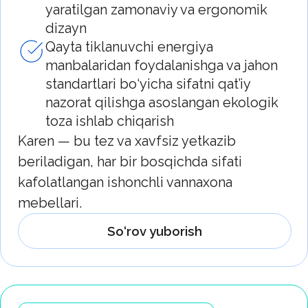
to‘lovlarsiz puxta o‘ylangan yechimlarni
qadrlaydigan insonlar uchun funksional va
zamonaviy santexnika.
So‘rov yuborish
NOVA — O‘zbekistonning sifat, amaliylik va
qulaylikka yo‘naltirilgan zamonaviy
santexnika yechimlari brendi.
NOVA mahsulotlari nimasi bilan
farq qiladi
Sifat nazorati bilan mahalliy ishlab