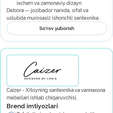
Tafsilotlarigacha o‘ylangan estetika.
Har bir shakl va chiziq interyer uslubini
ta’kidlash va egasining didini aks
ettirish uchun vizual uyg‘unlikning bir
qismi sifatida yaratilgan
Go‘zallik va funksionallikning
uyg‘unligi. Caizer mahsulotlari
shunchaki santexnika emas, balki
dizayn qulaylik va shinamlikning
davomiga aylanadigan puxta o‘ylangan
makondir
Zamonaviy uy muhitini yaratish. Brend
yechimlari texnologiyalar, nafosat va
uslub bir maromda yashaydigan,
kundalik turmushni estetik zavqqa
aylantiradigan makonni shakllantiradi
Caizer estetika va qulaylikni qadrlaydigan,
tafsilotlar uslub tili bo‘lgan insonlar uchun
yechimlar yaratadi. U bilan uy
texnologiyalar va nafosat bir maromda