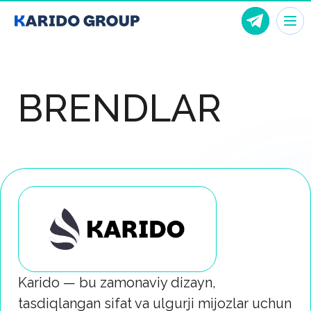
BRENDLAR
Karido — bu zamonaviy dizayn,
tasdiqlangan sifat va ulgurji mijozlar uchun
qulaylik uyg‘unligiga e’tibor qaratadigan
santexnika brendi.
Brend imtiyozlari