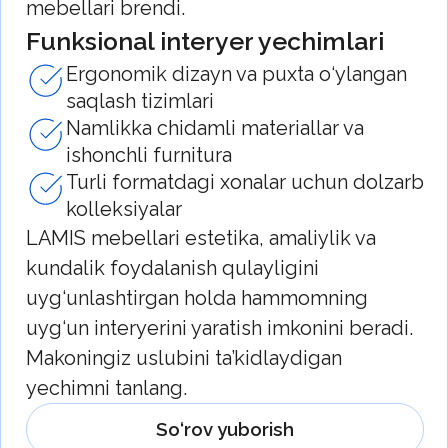
samaradorligi va foydalanish qulayligini
hisobga olgan holda ishlab chiqilgan.
Brend imtiyozlari
Ishonchli isitish elementlari va bosim
va harorat o‘zgarishlariga chidamliligi
Tejamkor energiya sarfi va suvni tez
isitish
Turli xonalarda o‘rnatish uchun qulay
bo‘lgan ixcham dizayn va ixcham
formatlar
Blesk - ortiqcha qiyinchiliklarsiz barqaror
issiq suv ta’minoti.
So‘rov yuborish