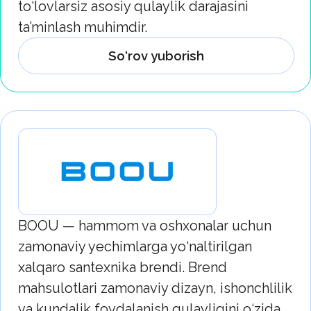
@karidogroup_uz
info@karidogroup.uz
© 2025-2026 yil - KaridoGroup. Barcha huquqlar
himoyalangan
Maxfiylik siyosati