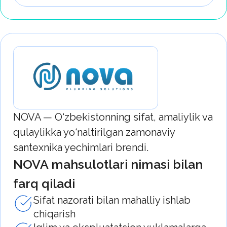
BOOU — hammom va oshxonalar uchun
zamonaviy yechimlarga yo‘naltirilgan
xalqaro santexnika brendi. Brend
mahsulotlari zamonaviy dizayn, ishonchlilik
va kundalik foydalanish qulayligini o‘zida
mujassam etgan.
BOOU mahsulotlarining
afzalliklari
Ergonomika va estetik shakllarga
e’tibor qaratilgan zamonaviy dizayn
Uzoq muddat xizmat qilish uchun
sifatli materiallar va butlovchi
qismlardan foydalanish
Turar-joy va tijorat obyektlari uchun
keng turdagi aralashtirgichlar va dush