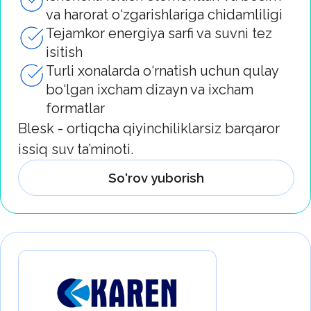
manbalaridan foydalanishga va jahon
standartlari bo‘yicha sifatni qat’iy
nazorat qilishga asoslangan ekologik
toza ishlab chiqarish
Karen — bu tez va xavfsiz yetkazib
beriladigan, har bir bosqichda sifati
kafolatlangan ishonchli vannaxona
mebellari.
So‘rov yuborish
Uovo — bu O‘zbekiston bozorida taqdim
etilgan va zamonaviy dizayn, funksionallik
hamda narx va sifatning optimal nisbatiga