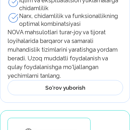
yechimlari
Kundalik foydalanishda ishonchlilik va
qulaylik
BOOU — dizayn, funksionallik va
chidamlilik muvozanatini qadrlaydigan
kishilar uchun amaliy santexnika vositasi.
So‘rov yuborish
Brendlarni
hamkorlikka