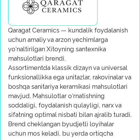
taklif qilamiz
Va o‘zaro manfaatli shartlarda
qo‘shma loyihalarni rivojlantirish
uchun ishonchli hamkorlikni taklif
etamiz
So‘rov yuborish