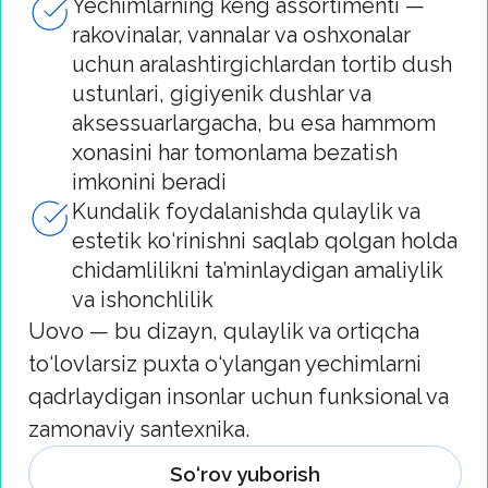
Qaragat Ceramics — kundalik foydalanish
uchun amaliy va arzon yechimlarga
yo‘naltirilgan Xitoyning santexnika
mahsulotlari brendi.
Assortimentda klassik dizayn va universal
funksionallikka ega unitazlar, rakovinalar va
boshqa sanitariya keramikasi mahsulotlari
mavjud. Mahsulotlar o‘rnatishning
soddaligi, foydalanish qulayligi, narx va
sifatning optimal nisbati bilan ajralib turadi.
Brend cheklangan byudjetli loyihalar
uchun mos keladi, bu yerda ortiqcha
to‘lovlarsiz asosiy qulaylik darajasini
ta’minlash muhimdir.
So‘rov yuborish