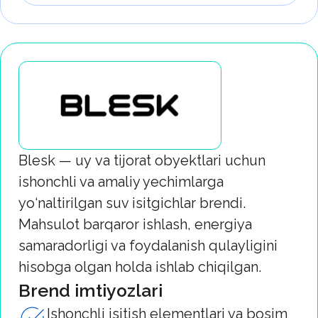
Karen ko‘p yillik tajribaga ega vannaxona
mebellari ishlab chiqaruvchisi bo‘lib, 1995-
yilda ish boshlagan va 55 000 m2
maydonga ega zamonaviy ishlab chiqarish
majmuasida faoliyat yuritadi. Kompaniya
yuqori ishlab chiqarish standartlari, puxta
o‘ylangan dizayn va ekologik yondashuvni
birlashtiradi.
Karen mahsuloti boshqacha
Kundalik foydalanishga chidamlilik va
barqarorlikni ta’minlaydigan sifatli
materiallar va butlovchi qismlar
Ilg‘or texnologiyalardan foydalangan
holda tajribali jamoa tomonidan
yaratilgan zamonaviy va ergonomik
dizayn
Qayta tiklanuvchi energiya