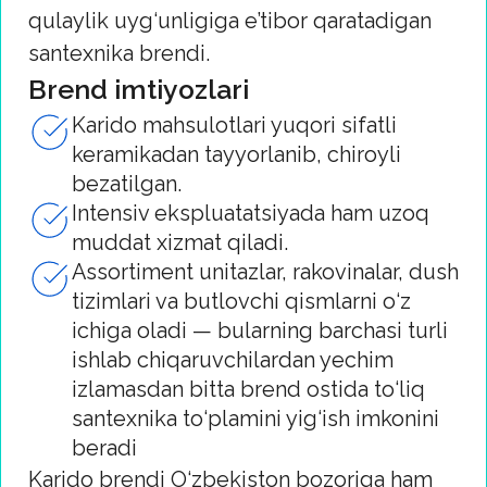
Karido mahsulotlari yuqori sifatli
keramikadan tayyorlanib, chiroyli
bezatilgan.
Intensiv ekspluatatsiyada ham uzoq
muddat xizmat qiladi.
Assortiment unitazlar, rakovinalar, dush
tizimlari va butlovchi qismlarni o‘z
ichiga oladi — bularning barchasi turli
ishlab chiqaruvchilardan yechim
izlamasdan bitta brend ostida to‘liq
santexnika to‘plamini yig‘ish imkonini
beradi
Karido brendi O‘zbekiston bozoriga ham
yo‘naltirilgan: rasmiy yetkazib berishlar,
omborlarning mavjudligi va tezkor
logistika hamkorlikni qulay va samarali
qiladi.
So‘rov yuborish