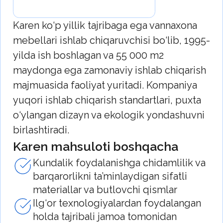
yo‘naltirilgan vannaxona va oshxonalar
uchun santexnika brendi.
Uovo mahsulotlari farq qiladi
Silliq, oval chiziqlardan ilhomlangan
ifodali uslub va shakllar, interyerga
xarakter va o‘ziga xoslik baxsh etuvchi
zamonaviy dizayn va art-deko‘
elementlari bilan
Yechimlarning keng assortimenti —
rakovinalar, vannalar va oshxonalar
uchun aralashtirgichlardan tortib dush
ustunlari, gigiyenik dushlar va
aksessuarlargacha, bu esa hammom
xonasini har tomonlama bezatish
imkonini beradi
Kundalik foydalanishda qulaylik va
estetik ko‘rinishni saqlab qolgan holda
chidamlilikni ta’minlaydigan amaliylik
va ishonchlilik
Uovo — bu dizayn, qulaylik va ortiqcha