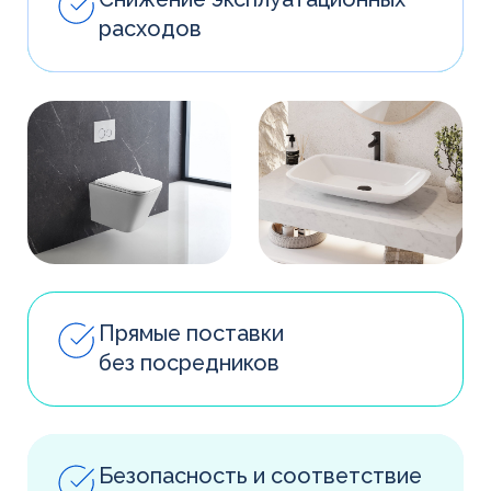
Реализуем
проекты в срок
и без лишних
затрат
Пройдите квиз и мы подготовим
индивидуальное предложение
для вашего объекта. Или просто
оставьте заявку
на сайте
Пройти квиз