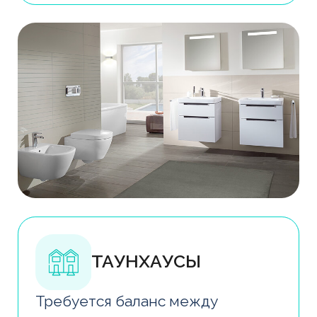
дизайном, функциональностью
и оптимальной стоимостью
оборудования
Наше
преимущество
Подбираем сантехнику,
которая сочетает надёжность,
эргономику и актуальный
дизайн — от массового
оснащения жилых комплексов
до индивидуальных проектов