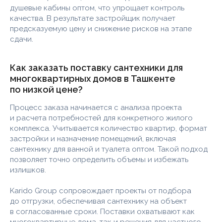
душевые кабины оптом, что упрощает контроль
© 2025-2026 — KaridoGroup. Все права защищены
качества. В результате застройщик получает
Политика конфиденциальности
предсказуемую цену и снижение рисков на этапе
сдачи.
Как заказать поставку сантехники для
многоквартирных домов в Ташкенте
по низкой цене?
Процесс заказа начинается с анализа проекта
и расчета потребностей для конкретного жилого
комплекса. Учитывается количество квартир, формат
застройки и назначение помещений, включая
сантехнику для ванной и туалета оптом. Такой подход
позволяет точно определить объемы и избежать
излишков.
Karido Group сопровождает проекты от подбора
до отгрузки, обеспечивая сантехнику на объект
в согласованные сроки. Поставки охватывают как
многоквартирные дома, так и решения для частного