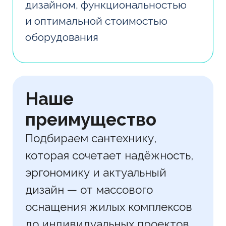
Работая с нами,
вы получаете
Надежные решения
без скрытых расходов
Снижение эксплуатационных
расходов